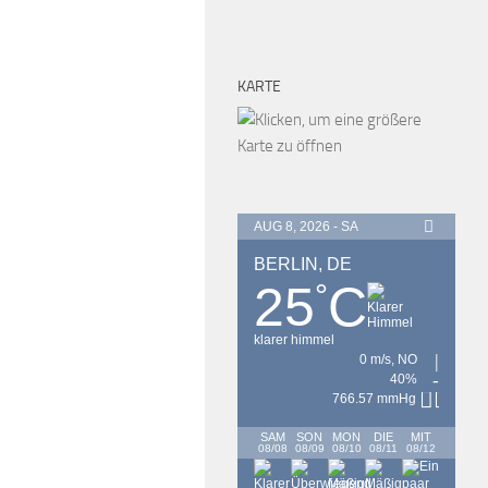
KARTE
AUG 8, 2026 - SA
BERLIN, DE
25
C
°
klarer himmel
0 m/s, NO
40%
766.57 mmHg
SAM
SON
MON
DIE
MIT
08/08
08/09
08/10
08/11
08/12