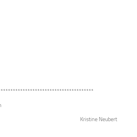
***************************************
n
Kristine Neubert