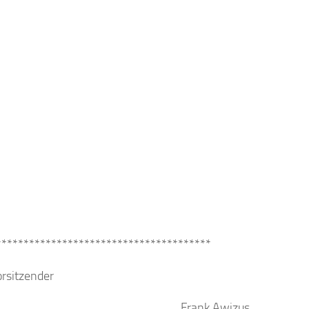
***************************************
rsitzender
Frank Awizus