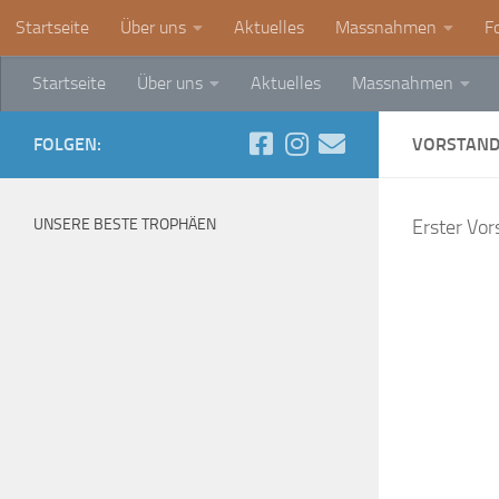
Startseite
Über uns
Aktuelles
Massnahmen
F
Zum Inhalt springen
Startseite
Über uns
Aktuelles
Massnahmen
FOLGEN:
VORSTAN
UNSERE BESTE TROPHÄEN
Erster Vor