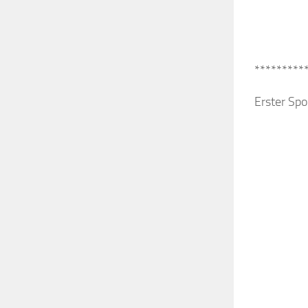
*********
Erster Spo