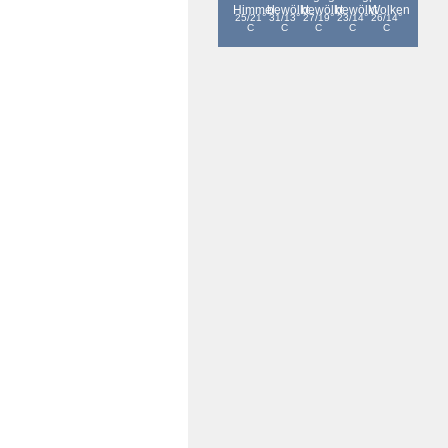
°
°
°
°
°
25/21
31/13
27/19
23/14
26/14
C
C
C
C
C