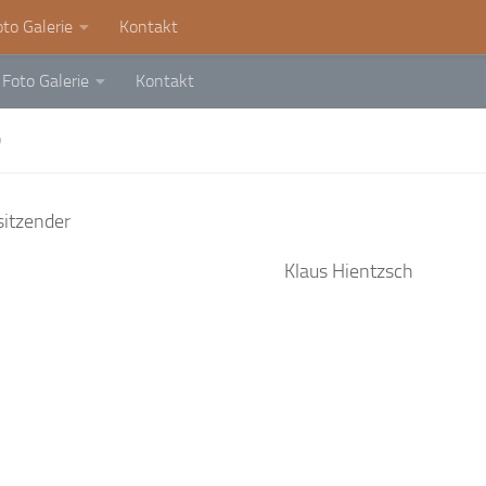
oto Galerie
Kontakt
Foto Galerie
Kontakt
D
sitzender
Klaus Hientzsch