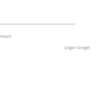
***************************************
rtwart
Jürgen Griegel