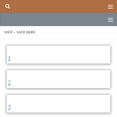
Zum Inhalt springen
30ER – 50ER JAHRE
1
2
3