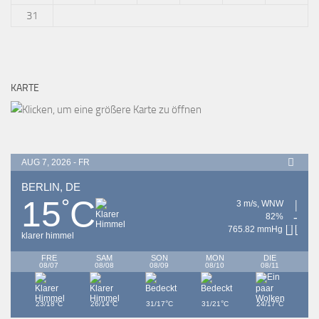
31
KARTE
AUG 7, 2026 - FR
BERLIN, DE
15
C
°
3 m/s, WNW
82%
765.82 mmHg
klarer himmel
FRE
SAM
SON
MON
DIE
08/07
08/08
08/09
08/10
08/11
°
°
°
°
°
23/18
C
26/14
C
31/17
C
31/21
C
24/17
C