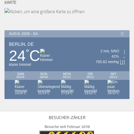
KARTE
AUG 8, 2026 - SA
BERLIN, DE
24
C
°
2 m/s, NNO
42%
765.82 mmHg
klarer himmel
SAM
SON
MON
DIE
MIT
08/08
08/09
08/10
08/11
08/12
°
°
°
°
°
24/20
C
31/13
C
27/19
C
23/14
C
26/14
C
BESUCHER-ZÄHLER
Besuche seit Februar 2018