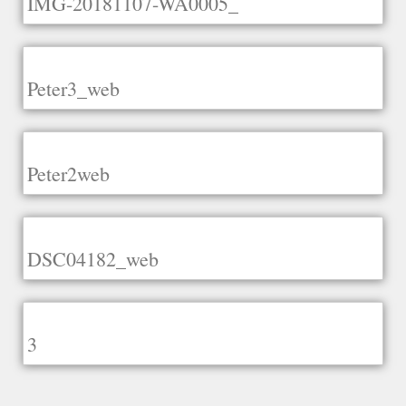
IMG-20181107-WA0005_
Peter3_web
Peter2web
DSC04182_web
3